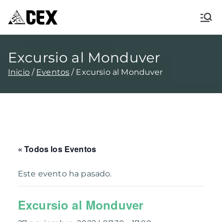
CEX XÀBIA
Centre Excursionista de Xàbia
Excursio al Monduver
Inicio
Eventos
Excursio al Monduver
« Todos los Eventos
Este evento ha pasado.
Excursio al Monduver