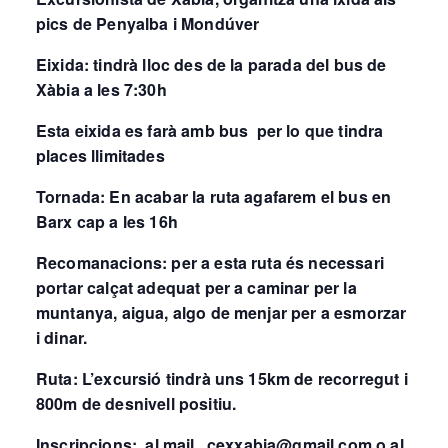
pics de Penyalba i Mondúver
Eixida:
tindrà lloc des de la parada del bus de
Xàbia a les 7:30h
Esta eixida es farà amb bus per lo que tindra
places llimitades
Tornada:
En acabar la ruta agafarem el bus en
Barx cap a les 16h
Recomanacions:
per a esta ruta és necessari
portar calçat adequat per a caminar per la
muntanya, aigua, algo de menjar per a esmorzar
i dinar.
Ruta:
L’excursió tindrà uns 15km de recorregut i
800m de desnivell positiu.
Inscripcions:
al mail
cexxabia@gmail.com
o al