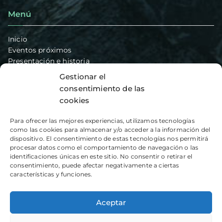
Menú
Inicio
Eventos próximos
Presentación e historia
Secciones
Gestionar el
Ambolo – Vias de escalada
consentimiento de las
Blog
cookies
Hazte socio
Contacto
Para ofrecer las mejores experiencias, utilizamos tecnologías
como las cookies para almacenar y/o acceder a la información del
dispositivo. El consentimiento de estas tecnologías nos permitirá
Artículos recientes
procesar datos como el comportamiento de navegación o las
identificaciones únicas en este sitio. No consentir o retirar el
consentimiento, puede afectar negativamente a ciertas
Monduver y Peñalba
características y funciones.
Barranco Mala Espina o Llidoners
Crestas de Bernia
Aceptar