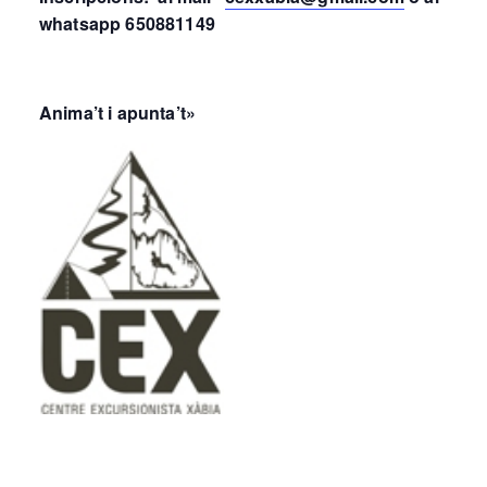
whatsapp 650881149
Anima’t i apunta’t»