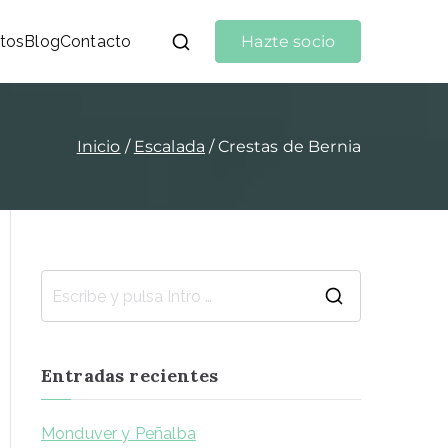
tos
Blog
Contacto
Hazte socio
Inicio
Escalada
Crestas de Bernia
Entradas recientes
Monduver y Peñalba