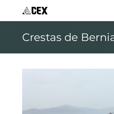
CEX XÀBIA
Centre Excursionista de Xàbia
Crestas de Berni