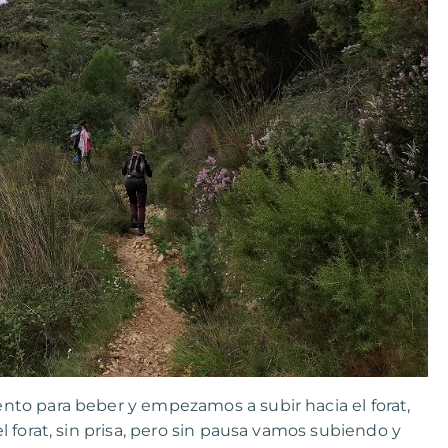
to para beber y empezamos a subir hacia el forat,
 forat, sin prisa, pero sin pausa vamos subiendo y