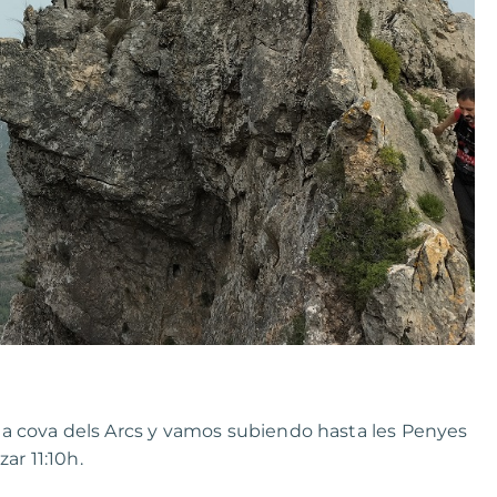
a cova dels Arcs y vamos subiendo hasta les Penyes
ar 11:10h.