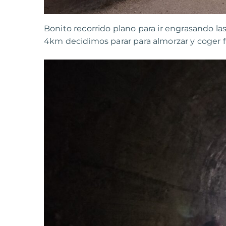
Bonito recorrido plano para ir engrasando las
4km decidimos parar para almorzar y coger fu