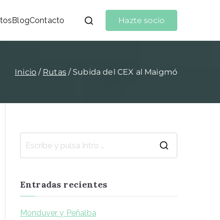
tos
Blog
Contacto
Hazte socio
Inicio
Rutas
Subida del CEX al Maigmó
Entradas recientes
Monduver y Peñalba