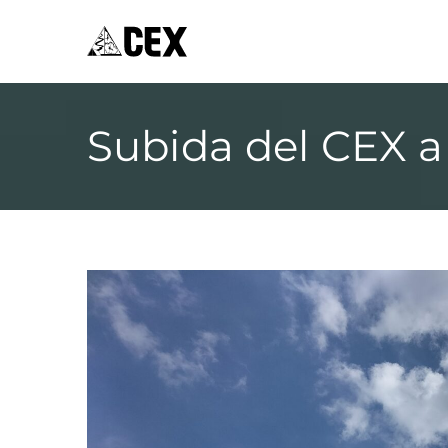
CEX XÀBIA
Centre Excursionista de Xàbia
Subida del CEX 