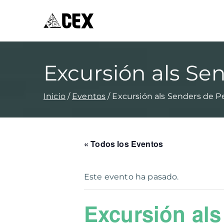
CEX XÀBIA
Centre Excursionista de Xàbia
Excursión als Se
Inicio
Eventos
Excursión als Senders de 
« Todos los Eventos
Este evento ha pasado.
Excursión al