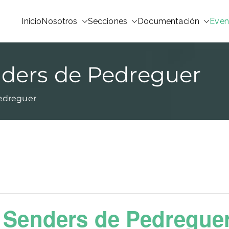
Inicio
Nosotros
Secciones
Documentación
Even
nders de Pedreguer
Pedreguer
s Senders de Pedregue