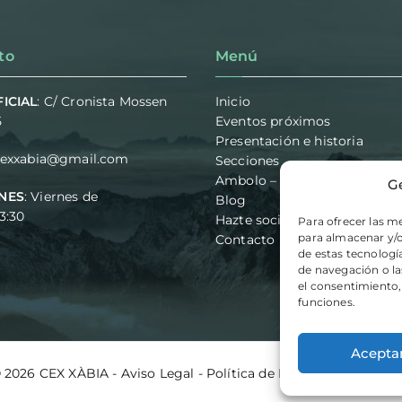
to
Menú
ICIAL
: C/ Cronista Mossen
Inicio
5
Eventos próximos
Presentación e historia
cexxabia@gmail.com
Secciones
Ambolo – Vias de escalada
G
NES
: Viernes de
Blog
23:30
Hazte socio
Para ofrecer las m
para almacenar y/o
Contacto
de estas tecnolog
de navegación o las
el consentimiento,
funciones.
Acepta
© 2026
CEX XÀBIA
-
Aviso Legal
-
Política de Privacidad
-
Políti