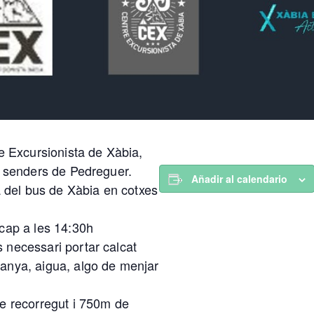
re Excursionista de Xàbia,
s senders de Pedreguer.
Añadir al calendario
da del bus de Xàbia en cotxes
 cap a les 14:30h
 necessari portar calcat
anya, aigua, algo de menjar
de recorregut i 750m de