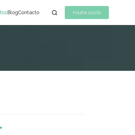
tos
Blog
Contacto
Hazte socio
r