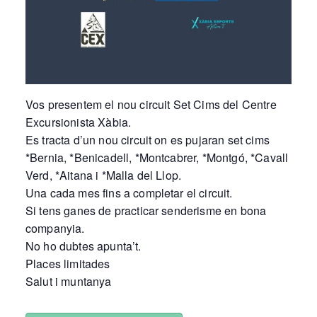
Vos presentem el nou circuit Set Cims del Centre
Excursionista Xàbia.
Es tracta d’un nou circuit on es pujaran set cims
*Bernia, *Benicadell, *Montcabrer, *Montgó, *Cavall
Verd, *Aitana i *Malla del Llop.
Una cada mes fins a completar el circuit.
Si tens ganes de practicar senderisme en bona
companyia.
No ho dubtes apunta’t.
Places limitades
Salut i muntanya