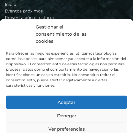
Inicio
Eventos próximos
Presentación e historia
Secciones
Gestionar el
Ambolo – Vias de escalada
consentimiento de las
Blog
cookies
Hazte socio
Contacto
Para ofrecer las mejores experiencias, utilizamos tecnologías
como las cookies para almacenar y/o acceder a la información del
dispositivo. El consentimiento de estas tecnologías nos permitirá
Artículos recientes
procesar datos como el comportamiento de navegación o las
identificaciones únicas en este sitio. No consentir o retirar el
consentimiento, puede afectar negativamente a ciertas
Monduver y Peñalba
características y funciones.
Barranco Mala Espina o Llidoners
Crestas de Bernia
Aceptar
Denegar
Copyright © 2026
CEX XÀBIA
-
Aviso Legal
-
Política de
Ver preferencias
Privacidad
-
Política de Cookies