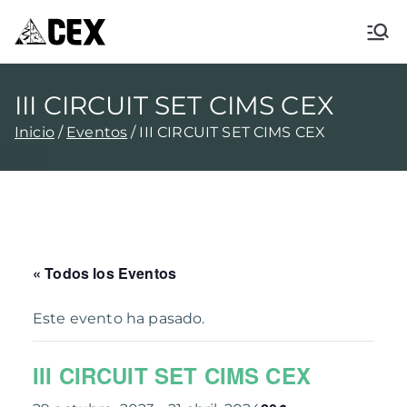
CEX XÀBIA
Centre Excursionista de Xàbia
III CIRCUIT SET CIMS CEX
Inicio
Eventos
III CIRCUIT SET CIMS CEX
« Todos los Eventos
Este evento ha pasado.
III CIRCUIT SET CIMS CEX