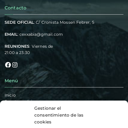
Contacto
SEDE OFICIAL
: C/ Cronista Mossen Febrer, 5
EMAIL
:
cexxabia@gmail.com
REUNIONES
: Viernes de
21:00 a 23:30
Menú
Inicio
Eventos próximos
Presentación e historia
Gestionar el
Secciones
consentimiento de las
Ambolo – Vias de escalada
cookies
Blog