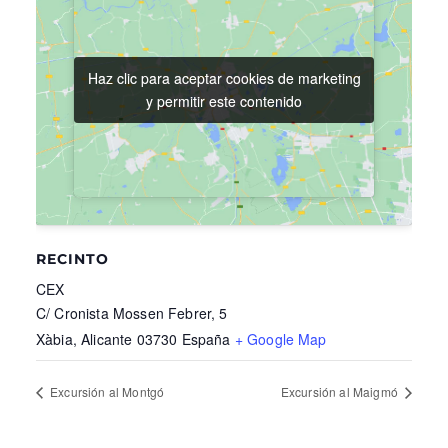
Haz clic para aceptar cookies de marketing
Haz clic para aceptar cookies de marketing
y permitir este contenido
y permitir este contenido
RECINTO
CEX
C/ Cronista Mossen Febrer, 5
Xàbia
,
Alicante
03730
España
+ Google Map
Excursión al Montgó
Excursión al Maigmó