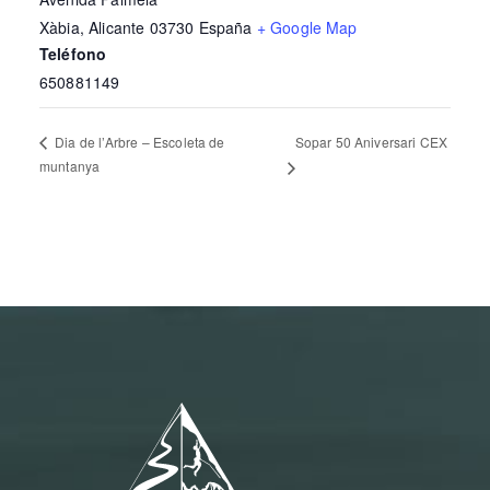
Xàbia
,
Alicante
03730
España
+ Google Map
Teléfono
650881149
Sopar 50 Aniversari CEX
Dia de l’Arbre – Escoleta de
muntanya