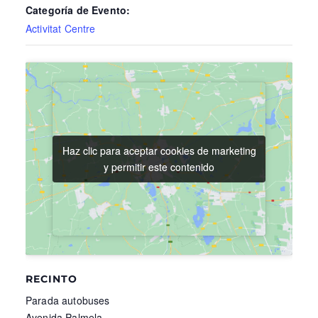
Categoría de Evento:
Activitat Centre
Haz clic para aceptar cookies de marketing
Haz clic para aceptar cookies de marketing
y permitir este contenido
y permitir este contenido
RECINTO
Parada autobuses
Avenida Palmela