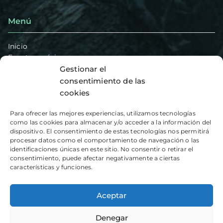
Menú
Inicio
Eventos próximos
Presentación e historia
Gestionar el
Secciones
consentimiento de las
Ambolo – Vias de escalada
cookies
Blog
Hazte socio
Para ofrecer las mejores experiencias, utilizamos tecnologías
Contacto
como las cookies para almacenar y/o acceder a la información del
dispositivo. El consentimiento de estas tecnologías nos permitirá
procesar datos como el comportamiento de navegación o las
Artículos recientes
identificaciones únicas en este sitio. No consentir o retirar el
consentimiento, puede afectar negativamente a ciertas
características y funciones.
Monduver y Peñalba
Barranco Mala Espina o Llidoners
Aceptar
Crestas de Bernia
Denegar