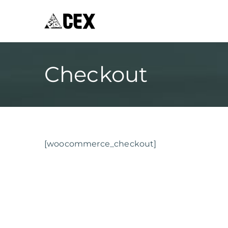
CEX XÀBIA
Centre Excursionista de Xàbia
Checkout
[woocommerce_checkout]