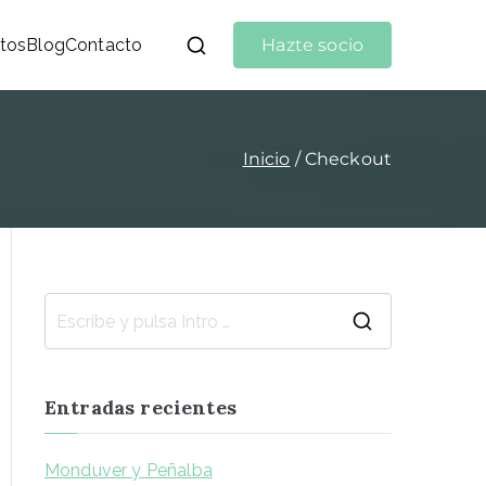
tos
Blog
Contacto
Hazte socio
Inicio
Checkout
Entradas recientes
Monduver y Peñalba