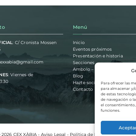
to
Menú
ICIAL
: C/ Cronista Mossen
Inicio
5
Eventos próximos
Presentación e historia
cexxabia@gmail.com
Secciones
Ambolo – Vias de escalada
G
NES
: Viernes de
Blog
23:30
Hazte socio
Para ofrecer las m
para almacenar y/o
Contacto
de estas tecnolog
de navegación o las
el consentimiento,
funciones.
Acepta
© 2026
CEX XÀBIA
-
Aviso Legal
-
Política de Privacidad
-
Políti