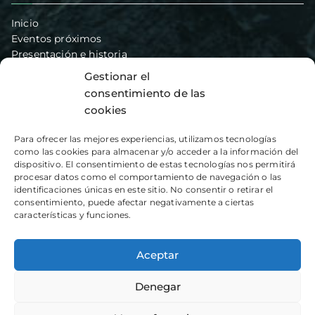
Inicio
Eventos próximos
Presentación e historia
Secciones
Gestionar el
Ambolo – Vias de escalada
consentimiento de las
Blog
cookies
Hazte socio
Contacto
Para ofrecer las mejores experiencias, utilizamos tecnologías
como las cookies para almacenar y/o acceder a la información del
dispositivo. El consentimiento de estas tecnologías nos permitirá
Artículos recientes
procesar datos como el comportamiento de navegación o las
identificaciones únicas en este sitio. No consentir o retirar el
consentimiento, puede afectar negativamente a ciertas
Monduver y Peñalba
características y funciones.
Barranco Mala Espina o Llidoners
Crestas de Bernia
Aceptar
Denegar
Copyright © 2026
CEX XÀBIA
-
Aviso Legal
-
Política de