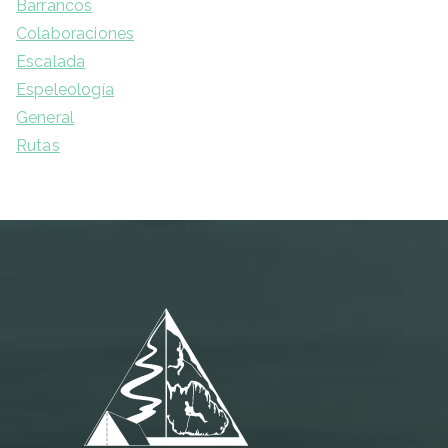
Barrancos
Colaboraciones
Escalada
Espeleología
General
Rutas